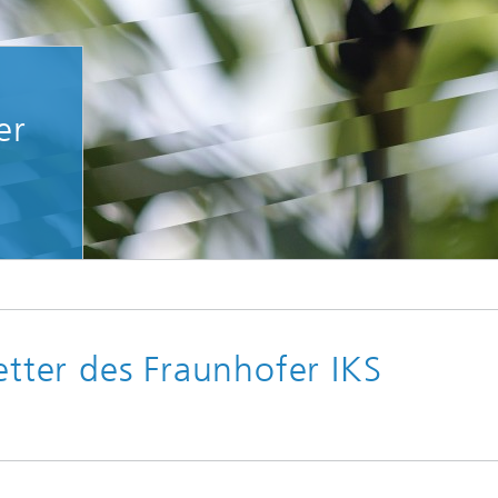
er
© Fraunhofer IKS / Andreas Jacob
ter des Fraunhofer IKS