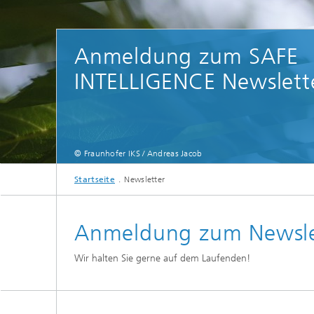
Anmeldung zum SAFE
INTELLIGENCE Newslett
© Fraunhofer IKS / Andreas Jacob
Startseite
Newsletter
Anmeldung zum Newslet
Wir halten Sie gerne auf dem Laufenden!