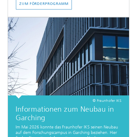
ZUM FÖRDERPROGRAMM
© Fraunhofer IKS
Informationen zum Neubau in
Garching
Im Mai 2026 konnte das Fraunhofer IKS seinen Neubau
auf dem Forschungscampus in Garching beziehen. Hier