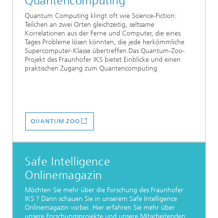
Quantencomputing
Quantum Computing klingt oft wie Science-Fiction:
Teilchen an zwei Orten gleichzeitig, seltsame
Korrelationen aus der Ferne und Computer, die eines
Tages Probleme lösen könnten, die jede herkömmliche
Supercomputer-Klasse übertreffen.Das Quantum-Zoo-
Projekt des Fraunhofer IKS bietet Einblicke und einen
praktischen Zugang zum Quantencomputing
QUANTUM ZOO
Safe Intelligence
Onlinemagazin
Möchten Sie mehr über die Forschung des Fraunhofer
IKS ? Dann schauen Sie in unserem Safe Intelligence
Onlinemagazin vorbei. Hier erfahren Sie mehr über
unsere Forschungsprojekte und unsere Mitarbeitenden.