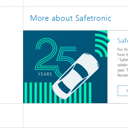
More about Safetronic
Saf
For th
host t
“Safe
celebr
year. 
Novem