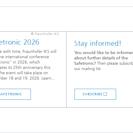
© Fraunhofer IKS
etronic 2026
Stay informed!
e sixth time, Fraunhofer IKS will
You would like to be informe
he international conference
about further details of the
tronic” in 2026, which
Safetronic?
Then please subscri
ates its 25th anniversary this
our mailing list.
The event will take place on
ber 18 and 19, 2026. Learn...
SAFETRONIC
SUBSCRIBE