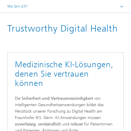
Wo bin ich?
Startseite
Trustworthy Digital Health
Lösungen
Medizinische KI-Lösungen,
denen Sie vertrauen
können
Die
Sicherheit und
Vertrauenswürdigkeit
von
intelligenten Gesundheitsanwendungen bildet das
Herzstück unserer Forschung zu Digital Health am
Fraunhofer IKS. Denn: KI-Anwendungen müssen
zuverlässig
,
verständlich
und
robust
für Patientinnen
und Patienten, Ärztinnen und Ärzte,