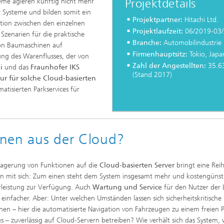
Projektdetails
teme agieren künftig nicht mehr
 Systeme und bilden somit ein
Projektpartner:
Hitachi Ltd.
ktion zwischen den einzelnen
Projektlaufzeit:
06/2019-03
 Szenarien für die praktische
Branche:
Automobilindustrie
n Baumaschinen auf
Firmenhauptsitz:
Tokio, Japa
ng des Warenflusses, der von
Zahl der Angestellten:
35.6
hi
und das
Fraunhofer IKS
(Stand 2017)
tur für solche Cloud-basierten
atisierten Parkservices für
ionen aus der Cloud?
lagerung von Funktionen auf die
Cloud-basierten Server
bringt eine Rei
en mit sich: Zum einen steht dem System insgesamt mehr und kostengünst
leistung zur Verfügung. Auch
Wartung und Service
für den Nutzer der
einfacher. Aber: Unter welchen Umständen lassen sich sicherheitskritische
nen – hier die automatisierte Navigation von Fahrzeugen zu einem freien P
s – zuverlässig auf Cloud-Servern betreiben? Wie verhält sich das System,