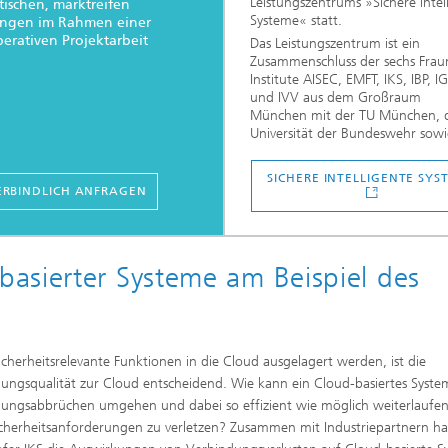
Leistungszentrums »Sichere intel
tischen, marktreifen
Systeme« statt.
ngen im Rahmen einer
erativen Projektarbeit
Das Leistungszentrum ist ein
Zusammenschluss der sechs Frau
Institute AISEC, EMFT, IKS, IBP, 
und IVV aus dem Großraum
München mit der TU München, 
Universität der Bundeswehr sowie
SICHERE INTELLIGENTE SYS
RBINDLICH ANFRAGEN
asierter Systeme am Beispiel des
cherheitsrelevante Funktionen in die Cloud ausgelagert werden, ist die
ungsqualität zur Cloud entscheidend. Wie kann ein Cloud-basiertes Syste
ungsabbrüchen umgehen und dabei so effizient wie möglich weiterlaufe
icherheitsanforderungen zu verletzen? Zusammen mit Industriepartnern ha