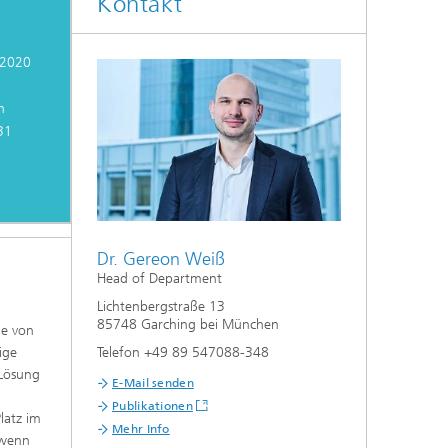
Kontakt
/2020
n
31
Dr. Gereon Weiß
Head of Department
Lichtenbergstraße 13
85748 Garching bei München
he von
ige
Telefon +49 89 547088-348
 Lösung
E-Mail senden
Publikationen
latz im
Mehr Info
 wenn