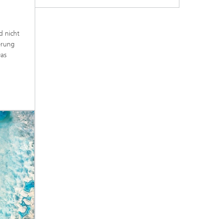
d nicht
erung
Das
g