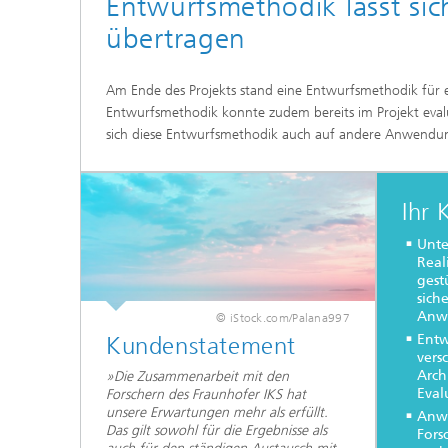
Entwurfsmethodik lässt s
übertragen
Am Ende des Projekts stand eine Entwurfsmethodik für ei
Entwurfsmethodik konnte zudem bereits im Projekt eva
sich diese Entwurfsmethodik auch auf andere Anwendun
Ihr 
Unte
Real
gest
sich
Anw
© iStock.com/Palana997
Entw
Kundenstatement
ver
Arch
»Die Zusammenarbeit mit den
Eval
Forschern des Fraunhofer IKS hat
unsere Erwartungen mehr als erfüllt.
Anw
Das gilt sowohl für die Ergebnisse als
Fors