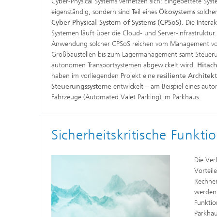
Cyber-Physical Systems vernetzen sich: Eingebettete Sys
eigenständig, sondern sind Teil eines
Ökosystems
solcher
Cyber-Physical-System-of Systems (CPSoS)
. Die Intera
Systemen läuft über die Cloud- und Server-Infrastruktur.
Anwendung solcher CPSoS reichen vom Management vo
Großbaustellen bis zum Lagermanagement samt Steueru
autonomen Transportsystemen abgewickelt wird.
Hitac
haben im vorliegenden Projekt eine
resiliente Architek
Steuerungssysteme
entwickelt – am Beispiel eines autom
Fahrzeuge (Automated Valet Parking) im Parkhaus.
Sicherheitskritische Funkt
Die Ver
Vorteil
Rechner
werden 
Funktio
Parkhau