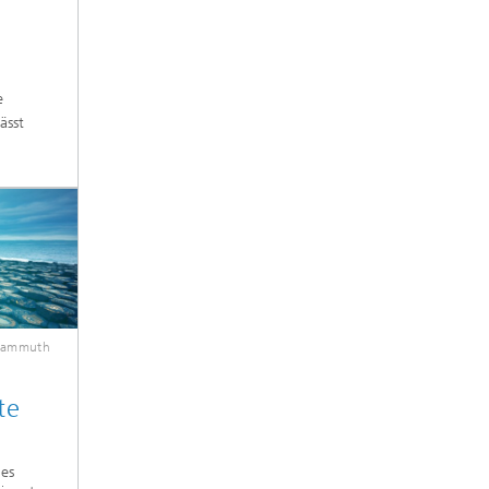
e
ässt
mammuth
te
des