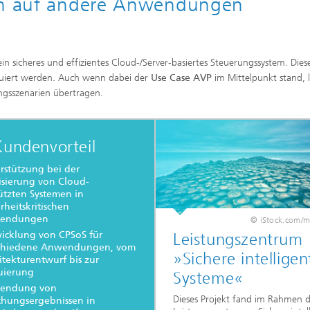
ich auf andere Anwendungen
n sicheres und effizientes Cloud-/Server-basiertes Steuerungssystem. Dies
luiert werden. Auch wenn dabei der
Use Case AVP
im Mittelpunkt stand, l
gsszenarien übertragen.
Kundenvorteil
rstützung bei der
isierung von Cloud-
ützten Systemen in
erheitskritischen
endungen
© iStock.com/
icklung von CPSoS für
Leistungszentrum
schiedene Anwendungen, vom
»Sichere intelligen
itekturentwurf bis zur
uierung
Systeme«
endung von
Dieses Projekt fand im Rahmen 
chungsergebnissen in