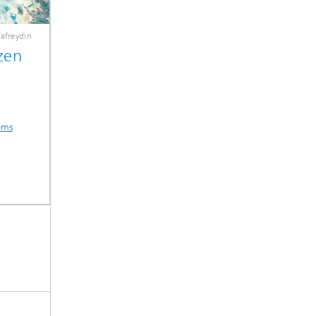
afreydin
zen
ems