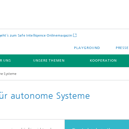
geht´s zum Safe Intelligence Onlinemagazin
PLAYGROUND
PRESSE
R UNS
UNSERE THEMEN
KOOPERATION
ome Systeme
 für autonome Systeme