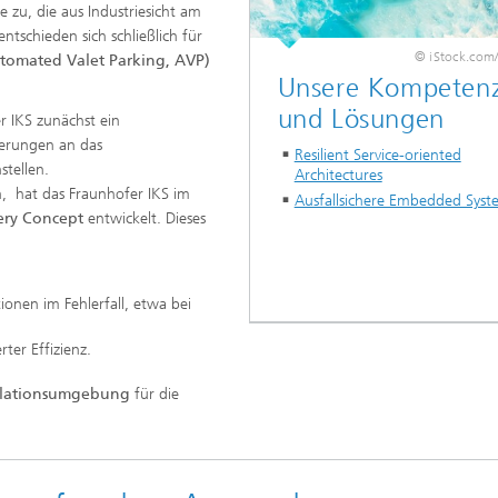
e zu, die aus Industriesicht am
ntschieden sich schließlich für
© iStock.com/
utomated Valet Parking, AVP)
Unsere Kompeten
und Lösungen
r IKS zunächst ein
derungen an das
Resilient Service-oriented
stellen.
Architectures
n, hat das Fraunhofer IKS im
Ausfallsichere Embedded Syst
ery Concept
entwickelt. Dieses
ionen im Fehlerfall, etwa bei
rter Effizienz.
lationsumgebung
für die