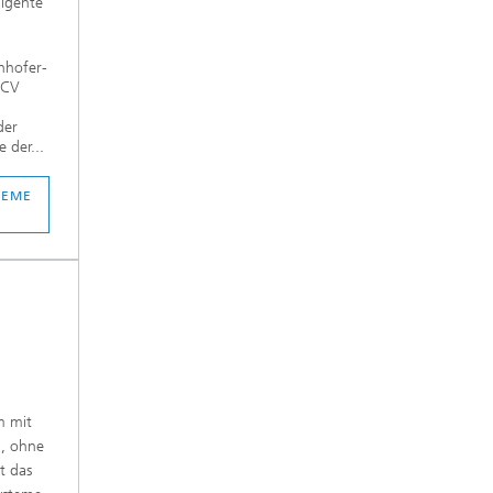
ligente
nhofer-
IGCV
der
 der...
TEME
m mit
n, ohne
t das